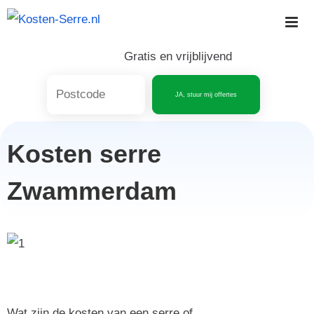
Skip
to
content
Gratis en vrijblijvend
JA, stuur mij offertes
Kosten serre
Zwammerdam
Wat zijn de kosten van een serre of