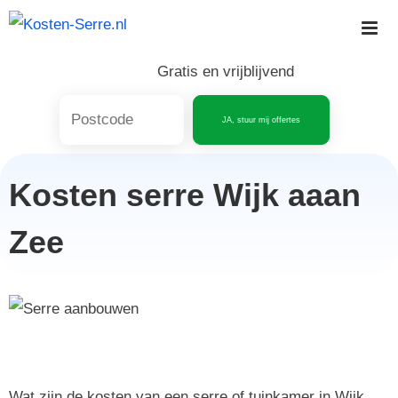
Skip
to
content
Gratis en vrijblijvend
JA, stuur mij offertes
Kosten serre Wijk aaan
Zee
Wat zijn de kosten van een serre of tuinkamer in Wijk