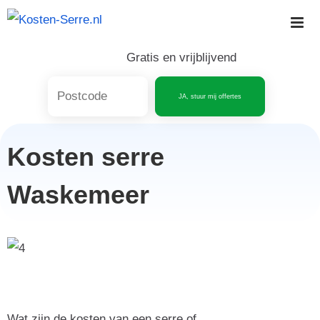
Skip
to
content
Gratis en vrijblijvend
JA, stuur mij offertes
Kosten serre
Waskemeer
Wat zijn de kosten van een serre of