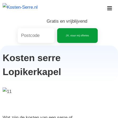
Skip
to
content
Gratis en vrijblijvend
JA, stuur mij offertes
Kosten serre
Lopikerkapel
Wat zijn de kosten van een serre of